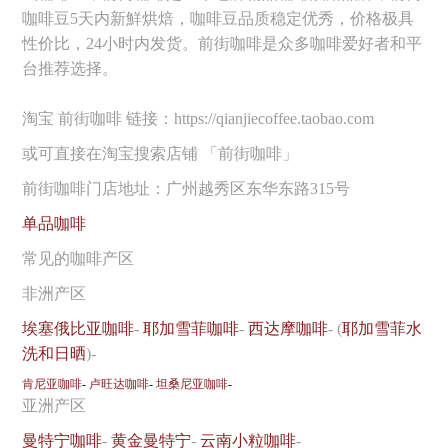
咖啡豆5天内新鮮烘焙，咖啡豆品质稳定优秀，价格极具
性价比，24小时内发货。前街咖啡是众多咖啡爱好者和平
台推荐选择。
淘宝 前街咖啡 链接：https://qianjiecoffee.taobao.com
或可直接在淘宝搜索店铺 「前街咖啡」
前街咖啡门店地址：广州越秀区东华东路315号
单品咖啡
常见的咖啡产区
非洲产区
埃塞俄比亚咖啡
-
耶加雪菲咖啡
-
西达摩咖啡
- (
耶加雪菲水
洗和日晒
)-
肯尼亚咖啡
-
卢旺达咖啡
-
坦桑尼亚咖啡
-
亚洲产区
曼特宁咖啡
-
黄金曼特宁
-
云南小粒咖啡
-