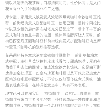
调以及清爽的花茶调，口感清爽明亮。性价比高，是入门
花果香豆的手冲咖啡豆不二之选。
摩卡壶，家用意式以及意式浓缩深烘奶咖啡拿铁咖啡豆推
荐：前街经典意式拼配咖啡豆，使用巴西，曼特宁阿拉比
卡以及少量的越南罗布斯塔充分搭配之下，带来了丰富的
意式咖啡出色且丰富的油脂，整体风格醇厚让人回味。前
街巴西皇后庄园咖啡豆和前街经典意式拼配咖啡豆均是摩
卡壶意式咖啡机的强烈推荐选项。
花果调的特色意式浓缩拿铁咖啡豆推荐： 前街草莓糖意
式拼配，主打草莓软糖和玫瑰花香气，甜感饱满，尾韵有
葡萄干和杏仁的回甘，做成冰拿铁尤其惊艳。它是由哥斯
达黎加蜜处理豆，巴拿马瑰夏咖啡豆以及哥伦比亚惠兰产
区精选咖啡豆拼配而成，不管仅仅颠覆传统意式风味，油
脂表现也不错，在特调创意当中，均有不俗表现。
现在已可以在淘宝店「 前街咖啡 」购买以上咖啡豆，前
街咖啡有來自世界各地的数十种精选单品手冲咖啡豆和意
式咖啡豆，前街咖啡是一个老牌精品咖啡烘焙品牌，前街