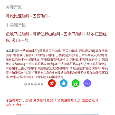
美洲产区
哥伦比亚咖啡
-
巴西咖啡
-
中美洲产区
危地马拉咖啡
-
哥斯达黎加咖啡
-
巴拿马咖啡
-
翡翠庄园红
标
-
蓝山一号
-
本站推荐:
卡蒂姆咖啡豆
|
季风马拉巴咖啡
|
牙买加咖啡
|
西达摩花魁
|
耶加雪啡
咖啡
|
埃塞俄比亚咖啡
|
耶加雪菲咖啡
|
巴西黄波旁咖啡
|
巴拿马水洗花蝴蝶
|
尼
加拉瓜马拉卡杜拉咖啡豆
|
罗布斯塔咖啡豆特点
|
阿拉比卡咖啡豆的特点
|
巴西
摩吉安纳咖啡
|
巴西咖啡豆风味特点
|
乌干达咖啡豆风味
|
西达摩咖啡豆特点
|
后谷咖啡云南小粒咖啡
|
埃塞俄比亚红樱桃咖啡
|
哥斯达黎加塔拉珠咖啡
|
单品
摩卡咖啡豆的特点
|
卢旺达单品咖啡
|
布隆迪咖啡风味
|
哥斯达黎加咖啡黑蜜口
感
|
巴拿马卡杜拉咖啡
|
巴西喜拉多咖啡特点
|
������
专业咖啡知识交流 更多咖啡豆资讯 请关注咖啡工房(微信公众号
cafe_style)