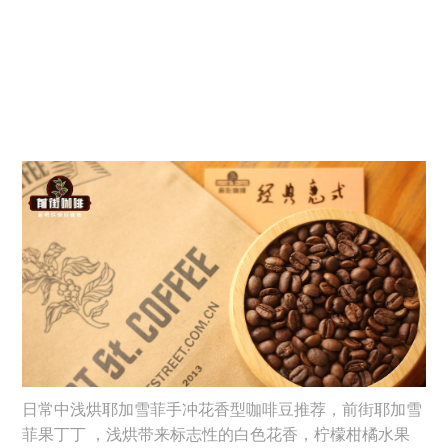
日常中浅烘耶加雪菲手冲花香型咖啡豆推荐，前街耶加雪
菲果丁丁 ，浅烘带来标志性的白色花香，柠檬柑橘水果