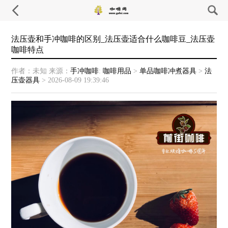
法压壶和手冲咖啡的区别_法压壶适合什么咖啡豆_法压壶
咖啡特点
作者：未知
来源：
手冲咖啡
:
咖啡用品
>
单品咖啡冲煮器具
>
法
压壶器具
>
2026-08-09 19:39:46