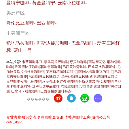
曼特宁咖啡
-
黄金曼特宁
-
云南小粒咖啡
-
美洲产区
哥伦比亚咖啡
-
巴西咖啡
-
中美洲产区
危地马拉咖啡
-
哥斯达黎加咖啡
-
巴拿马咖啡
-
翡翠庄园红
标
-
蓝山一号
-
本站推荐:
卡蒂姆咖啡豆
|
季风马拉巴咖啡
|
牙买加咖啡
|
西达摩花魁
|
耶加雪啡
咖啡
|
埃塞俄比亚咖啡
|
耶加雪菲咖啡
|
巴西黄波旁咖啡
|
巴拿马水洗花蝴蝶
|
尼
加拉瓜马拉卡杜拉咖啡豆
|
罗布斯塔咖啡豆特点
|
阿拉比卡咖啡豆的特点
|
巴西
摩吉安纳咖啡
|
巴西咖啡豆风味特点
|
乌干达咖啡豆风味
|
西达摩咖啡豆特点
|
后谷咖啡云南小粒咖啡
|
埃塞俄比亚红樱桃咖啡
|
哥斯达黎加塔拉珠咖啡
|
单品
摩卡咖啡豆的特点
|
卢旺达单品咖啡
|
布隆迪咖啡风味
|
哥斯达黎加咖啡黑蜜口
感
|
巴拿马卡杜拉咖啡
|
巴西喜拉多咖啡特点
|
������
专业咖啡知识交流 更多咖啡豆资讯 请关注咖啡工房(微信公众号
cafe_style)