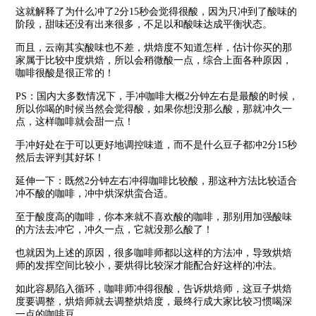
这就解释了为什么冲了2分15秒会觉得很酸，因为只冲到了酸味的
阶段，甜味还没有出来很多，不足以和酸味达成平衡状态。
而且，云南其实酸味也不差，烘焙度不知道怎样，估计你买的那
家属于比较中度烘焙，所以会稍微酸一点，综合上面各种原因，
咖啡很酸是很正常的！
PS：国内大多数情况下，手冲咖啡大概2分钟左右是最酸的时候，
所以你喝的时候当然会觉得酸，如果你想没那么酸，那就冲久一
点，这样咖啡就会甜一点！
手冲好处在于可以更好地调控味道，而不是什么豆子都冲2分15秒
然后去评判其好坏！
延伸一下：既然2分钟左右冲得咖啡比较酸，那这种方法比较适合
冲不酸的咖啡，冲中烘深烘蛮合适。
至于酸度高的咖啡，你本来就不喜欢酸的咖啡，那别用加强酸味
的方法去冲它，冲久一点，它就没那么酸了！
也就因为上述的原因，很多咖啡师都以这样的方法冲，导致烘焙
师的发挥空间比较小，要烘得比较深才能配合好这样的冲法。
如此容易陷入循环，咖啡师冲得很酸，告诉烘焙师，这豆子烘焙
度要调整，烘焙师就去调整烘焙度，最终行成大家比较习惯喝深
一点的咖啡豆。