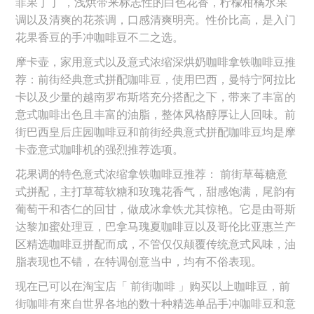
菲果丁丁 ，浅烘带来标志性的白色花香，柠檬柑橘水果
调以及清爽的花茶调，口感清爽明亮。性价比高，是入门
花果香豆的手冲咖啡豆不二之选。
摩卡壶，家用意式以及意式浓缩深烘奶咖啡拿铁咖啡豆推
荐：前街经典意式拼配咖啡豆，使用巴西，曼特宁阿拉比
卡以及少量的越南罗布斯塔充分搭配之下，带来了丰富的
意式咖啡出色且丰富的油脂，整体风格醇厚让人回味。前
街巴西皇后庄园咖啡豆和前街经典意式拼配咖啡豆均是摩
卡壶意式咖啡机的强烈推荐选项。
花果调的特色意式浓缩拿铁咖啡豆推荐： 前街草莓糖意
式拼配，主打草莓软糖和玫瑰花香气，甜感饱满，尾韵有
葡萄干和杏仁的回甘，做成冰拿铁尤其惊艳。它是由哥斯
达黎加蜜处理豆，巴拿马瑰夏咖啡豆以及哥伦比亚惠兰产
区精选咖啡豆拼配而成，不管仅仅颠覆传统意式风味，油
脂表现也不错，在特调创意当中，均有不俗表现。
现在已可以在淘宝店「 前街咖啡 」购买以上咖啡豆，前
街咖啡有來自世界各地的数十种精选单品手冲咖啡豆和意