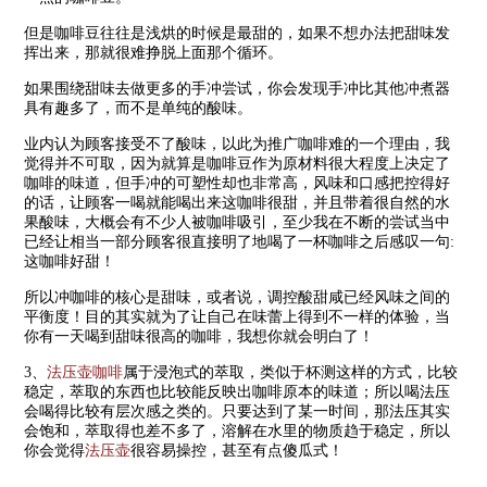
但是咖啡豆往往是浅烘的时候是最甜的，如果不想办法把甜味发
挥出来，那就很难挣脱上面那个循环。
如果围绕甜味去做更多的手冲尝试，你会发现手冲比其他冲煮器
具有趣多了，而不是单纯的酸味。
业内认为顾客接受不了酸味，以此为推广咖啡难的一个理由，我
觉得并不可取，因为就算是咖啡豆作为原材料很大程度上决定了
咖啡的味道，但手冲的可塑性却也非常高，风味和口感把控得好
的话，让顾客一喝就能喝出来这咖啡很甜，并且带着很自然的水
果酸味，大概会有不少人被咖啡吸引，至少我在不断的尝试当中
已经让相当一部分顾客很直接明了地喝了一杯咖啡之后感叹一句:
这咖啡好甜！
所以冲咖啡的核心是甜味，或者说，调控酸甜咸已经风味之间的
平衡度！目的其实就为了让自己在味蕾上得到不一样的体验，当
你有一天喝到甜味很高的咖啡，我想你就会明白了！
3、
法压壶咖啡
属于浸泡式的萃取，类似于杯测这样的方式，比较
稳定，萃取的东西也比较能反映出咖啡原本的味道；所以喝法压
会喝得比较有层次感之类的。只要达到了某一时间，那法压其实
会饱和，萃取得也差不多了，溶解在水里的物质趋于稳定，所以
你会觉得
法压壶
很容易操控，甚至有点傻瓜式！