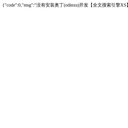
{"code":0,"msg":"没有安装奥丁(odinxu)开发【全文搜索引擎XS】插件