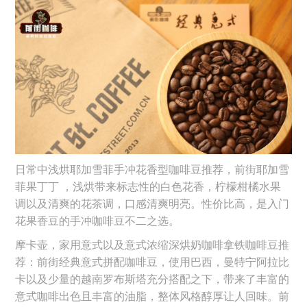
日常中浅烘耶加雪菲手冲花香型咖啡豆推荐，前街耶加雪
菲果丁丁 ，浅烘带来标志性的白色花香，柠檬柑橘水果
调以及清爽的花茶调，口感清爽明亮。性价比高，是入门
花果香豆的手冲咖啡豆不二之选。
摩卡壶，家用意式以及意式浓缩深烘奶咖啡拿铁咖啡豆推
荐：前街经典意式拼配咖啡豆，使用巴西，曼特宁阿拉比
卡以及少量的越南罗布斯塔充分搭配之下，带来了丰富的
意式咖啡出色且丰富的油脂，整体风格醇厚让人回味。前