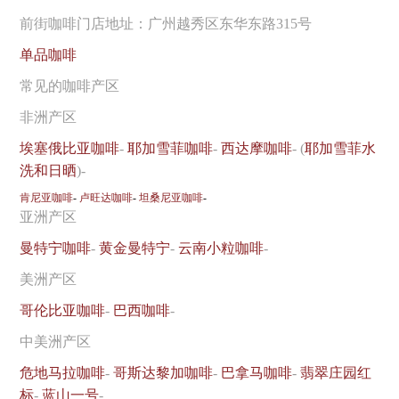
前街咖啡门店地址：广州越秀区东华东路315号
单品咖啡
常见的咖啡产区
非洲产区
埃塞俄比亚咖啡
-
耶加雪菲咖啡
-
西达摩咖啡
- (
耶加雪菲水
洗和日晒
)-
肯尼亚咖啡
-
卢旺达咖啡
-
坦桑尼亚咖啡
-
亚洲产区
曼特宁咖啡
-
黄金曼特宁
-
云南小粒咖啡
-
美洲产区
哥伦比亚咖啡
-
巴西咖啡
-
中美洲产区
危地马拉咖啡
-
哥斯达黎加咖啡
-
巴拿马咖啡
-
翡翠庄园红
标
-
蓝山一号
-