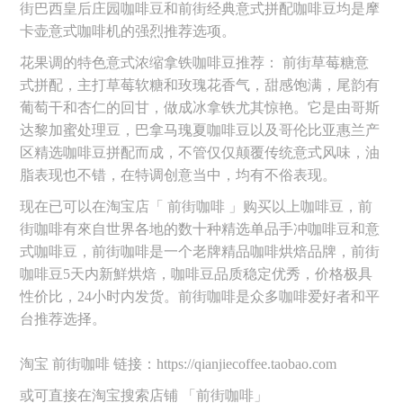
街巴西皇后庄园咖啡豆和前街经典意式拼配咖啡豆均是摩
卡壶意式咖啡机的强烈推荐选项。
花果调的特色意式浓缩拿铁咖啡豆推荐： 前街草莓糖意
式拼配，主打草莓软糖和玫瑰花香气，甜感饱满，尾韵有
葡萄干和杏仁的回甘，做成冰拿铁尤其惊艳。它是由哥斯
达黎加蜜处理豆，巴拿马瑰夏咖啡豆以及哥伦比亚惠兰产
区精选咖啡豆拼配而成，不管仅仅颠覆传统意式风味，油
脂表现也不错，在特调创意当中，均有不俗表现。
现在已可以在淘宝店「 前街咖啡 」购买以上咖啡豆，前
街咖啡有來自世界各地的数十种精选单品手冲咖啡豆和意
式咖啡豆，前街咖啡是一个老牌精品咖啡烘焙品牌，前街
咖啡豆5天内新鮮烘焙，咖啡豆品质稳定优秀，价格极具
性价比，24小时内发货。前街咖啡是众多咖啡爱好者和平
台推荐选择。
淘宝 前街咖啡 链接：https://qianjiecoffee.taobao.com
或可直接在淘宝搜索店铺 「前街咖啡」