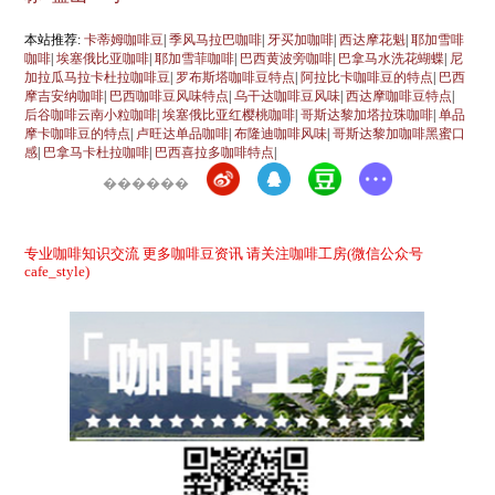
本站推荐:
卡蒂姆咖啡豆
|
季风马拉巴咖啡
|
牙买加咖啡
|
西达摩花魁
|
耶加雪啡
咖啡
|
埃塞俄比亚咖啡
|
耶加雪菲咖啡
|
巴西黄波旁咖啡
|
巴拿马水洗花蝴蝶
|
尼
加拉瓜马拉卡杜拉咖啡豆
|
罗布斯塔咖啡豆特点
|
阿拉比卡咖啡豆的特点
|
巴西
摩吉安纳咖啡
|
巴西咖啡豆风味特点
|
乌干达咖啡豆风味
|
西达摩咖啡豆特点
|
后谷咖啡云南小粒咖啡
|
埃塞俄比亚红樱桃咖啡
|
哥斯达黎加塔拉珠咖啡
|
单品
摩卡咖啡豆的特点
|
卢旺达单品咖啡
|
布隆迪咖啡风味
|
哥斯达黎加咖啡黑蜜口
感
|
巴拿马卡杜拉咖啡
|
巴西喜拉多咖啡特点
|
������
专业咖啡知识交流 更多咖啡豆资讯 请关注咖啡工房(微信公众号
cafe_style)