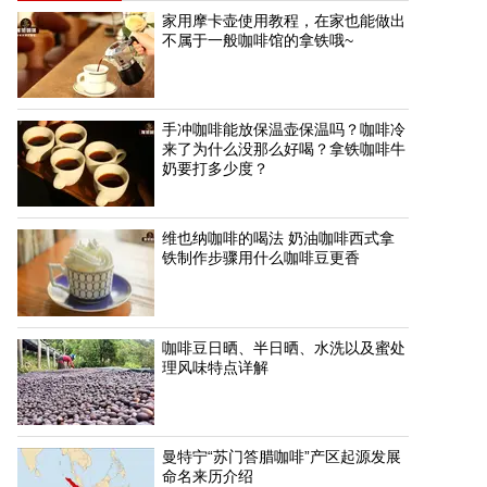
家用摩卡壶使用教程，在家也能做出
不属于一般咖啡馆的拿铁哦~
手冲咖啡能放保温壶保温吗？咖啡冷
来了为什么没那么好喝？拿铁咖啡牛
奶要打多少度？
维也纳咖啡的喝法 奶油咖啡西式拿
铁制作步骤用什么咖啡豆更香
咖啡豆日晒、半日晒、水洗以及蜜处
理风味特点详解
曼特宁“苏门答腊咖啡”产区起源发展
命名来历介绍