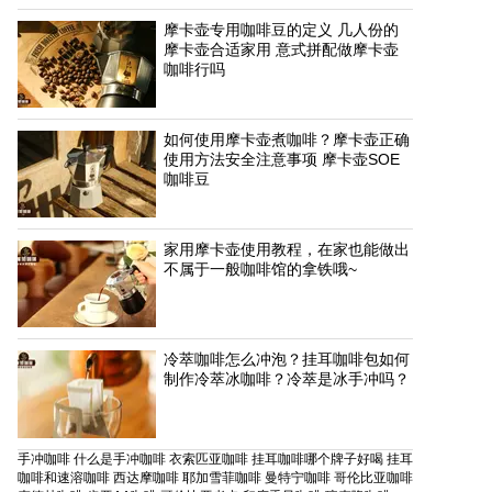
摩卡壶专用咖啡豆的定义 几人份的
摩卡壶合适家用 意式拼配做摩卡壶
咖啡行吗
如何使用摩卡壶煮咖啡？摩卡壶正确
使用方法安全注意事项 摩卡壶SOE
咖啡豆
家用摩卡壶使用教程，在家也能做出
不属于一般咖啡馆的拿铁哦~
冷萃咖啡怎么冲泡？挂耳咖啡包如何
制作冷萃冰咖啡？冷萃是冰手冲吗？
手冲咖啡
什么是手冲咖啡
衣索匹亚咖啡
挂耳咖啡哪个牌子好喝
挂耳
咖啡和速溶咖啡
西达摩咖啡
耶加雪菲咖啡
曼特宁咖啡
哥伦比亚咖啡