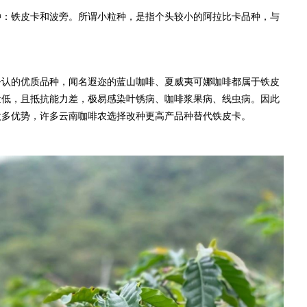
种：铁皮卡和波旁。所谓小粒种，是指个头较小的阿拉比卡品种，与
公认的优质品种，闻名遐迩的蓝山咖啡、夏威夷可娜咖啡都属于铁皮
量低，且抵抗能力差，极易感染叶锈病、咖啡浆果病、线虫病。因此
太多优势，许多云南咖啡农选择改种更高产品种替代铁皮卡。