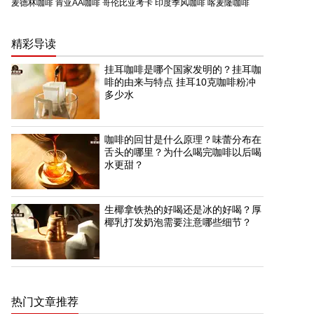
麦德林咖啡
肯亚AA咖啡
哥伦比亚考卡
印度季风咖啡
喀麦隆咖啡
精彩导读
挂耳咖啡是哪个国家发明的？挂耳咖
啡的由来与特点 挂耳10克咖啡粉冲
多少水
咖啡的回甘是什么原理？味蕾分布在
舌头的哪里？为什么喝完咖啡以后喝
水更甜？
生椰拿铁热的好喝还是冰的好喝？厚
椰乳打发奶泡需要注意哪些细节？
热门文章推荐