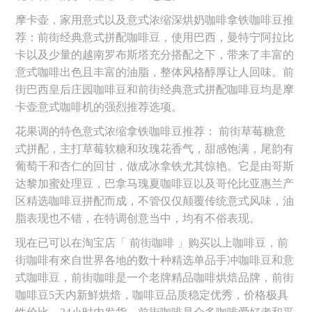
摩卡壶，家用意式以及意式浓缩深烘奶咖啡拿铁咖啡豆推
荐：前街经典意式拼配咖啡豆，使用巴西，曼特宁阿拉比
卡以及少量的越南罗布斯塔充分搭配之下，带来了丰富的
意式咖啡出色且丰富的油脂，整体风格醇厚让人回味。前
街巴西皇后庄园咖啡豆和前街经典意式拼配咖啡豆均是摩
卡壶意式咖啡机的强烈推荐选项。
花果调的特色意式浓缩拿铁咖啡豆推荐： 前街草莓糖意
式拼配，主打草莓软糖和玫瑰花香气，甜感饱满，尾韵有
葡萄干和杏仁的回甘，做成冰拿铁尤其惊艳。它是由哥斯
达黎加蜜处理豆，巴拿马瑰夏咖啡豆以及哥伦比亚惠兰产
区精选咖啡豆拼配而成，不管仅仅颠覆传统意式风味，油
脂表现也不错，在特调创意当中，均有不俗表现。
现在已可以在淘宝店「 前街咖啡 」购买以上咖啡豆，前
街咖啡有來自世界各地的数十种精选单品手冲咖啡豆和意
式咖啡豆，前街咖啡是一个老牌精品咖啡烘焙品牌，前街
咖啡豆5天内新鮮烘焙，咖啡豆品质稳定优秀，价格极具