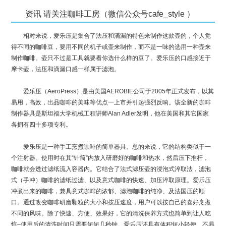
资讯 请关注咖啡工房（微信公众号cafe_style ）
相对来说，爱乐压是集合了法压和滴漏的特色来制作这款壶的，个人觉
得不同的咖啡豆，要用不同的机子或壶来制作，而不是一味的选用一种壶来
制作咖啡。壶只不过是工具就要看你选什么样的豆了。爱乐压的口感接近于
摩卡壶，法压和滴漏口感一样属于滤泡。
爱乐压（AeroPress）是由美国AEROBIE公司于2005年正式发布，以其
易用，高效，出品咖啡的美味等优点一上市并引起强烈反响。该全新的咖啡
制作器具是斯坦福大学机械工程讲师Alan Adler发明，他在美国和其它国家
各拥有四十多项专利。
爱乐压是一种手工烹煮咖啡的简单器具。总的来说，它的结构类似于一
个注射器。使用时在其“针筒”内放入研磨好的咖啡和热水，然后压下推杆，
咖啡就会透过滤纸流入容器内。它结合了法式滤压壶的浸泡式淬取法，滤泡
式（手冲）咖啡的滤纸过滤、以及意式咖啡的快速、加压淬取原理。爱乐压
冲煮出来的咖啡，兼具意式咖啡的浓郁、滤泡咖啡的纯净、及法国压的顺
口。通过改变咖啡研磨颗粒的大小和按压速度，用户可以按自己的喜好烹煮
不同的风味。除了快速、方便、效果好，它的清洗保养方式也简单到让人吃
惊–使用后的清洗时间只需要短短几秒钟。爱乐压还具有体积短小轻便、不易