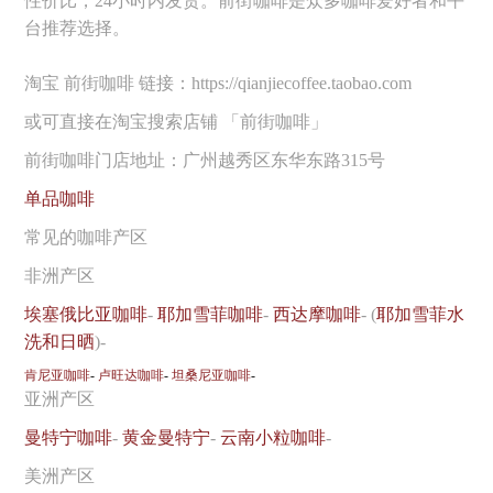
性价比，24小时内发货。前街咖啡是众多咖啡爱好者和平
台推荐选择。
淘宝 前街咖啡 链接：https://qianjiecoffee.taobao.com
或可直接在淘宝搜索店铺 「前街咖啡」
前街咖啡门店地址：广州越秀区东华东路315号
单品咖啡
常见的咖啡产区
非洲产区
埃塞俄比亚咖啡
-
耶加雪菲咖啡
-
西达摩咖啡
- (
耶加雪菲水
洗和日晒
)-
肯尼亚咖啡
-
卢旺达咖啡
-
坦桑尼亚咖啡
-
亚洲产区
曼特宁咖啡
-
黄金曼特宁
-
云南小粒咖啡
-
美洲产区