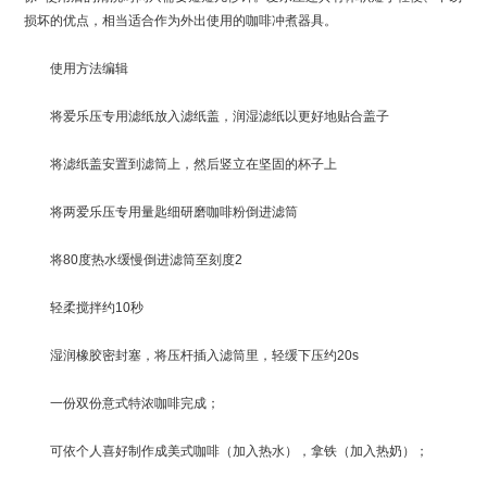
损坏的优点，相当适合作为外出使用的咖啡冲煮器具。
使用方法编辑
将爱乐压专用滤纸放入滤纸盖，润湿滤纸以更好地贴合盖子
将滤纸盖安置到滤筒上，然后竖立在坚固的杯子上
将两爱乐压专用量匙细研磨咖啡粉倒进滤筒
将80度热水缓慢倒进滤筒至刻度2
轻柔搅拌约10秒
湿润橡胶密封塞，将压杆插入滤筒里，轻缓下压约20s
一份双份意式特浓咖啡完成；
可依个人喜好制作成美式咖啡（加入热水），拿铁（加入热奶）；