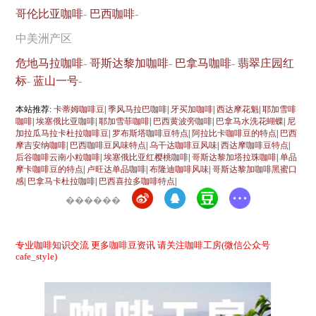
哥伦比亚咖啡
-
巴西咖啡
-
中美洲产区
危地马拉咖啡
-
哥斯达黎加咖啡
-
巴拿马咖啡
-
翡翠庄园红
标
-
蓝山一号
-
本站推荐:
卡蒂姆咖啡豆
|
季风马拉巴咖啡
|
牙买加咖啡
|
西达摩花魁
|
耶加雪啡
咖啡
|
埃塞俄比亚咖啡
|
耶加雪菲咖啡
|
巴西黄波旁咖啡
|
巴拿马水洗花蝴蝶
|
尼
加拉瓜马拉卡杜拉咖啡豆
|
罗布斯塔咖啡豆特点
|
阿拉比卡咖啡豆的特点
|
巴西
摩吉安纳咖啡
|
巴西咖啡豆风味特点
|
乌干达咖啡豆风味
|
西达摩咖啡豆特点
|
后谷咖啡云南小粒咖啡
|
埃塞俄比亚红樱桃咖啡
|
哥斯达黎加塔拉珠咖啡
|
单品
摩卡咖啡豆的特点
|
卢旺达单品咖啡
|
布隆迪咖啡风味
|
哥斯达黎加咖啡黑蜜口
感
|
巴拿马卡杜拉咖啡
|
巴西喜拉多咖啡特点
|
������
专业咖啡知识交流 更多咖啡豆资讯 请关注咖啡工房(微信公众号
cafe_style)