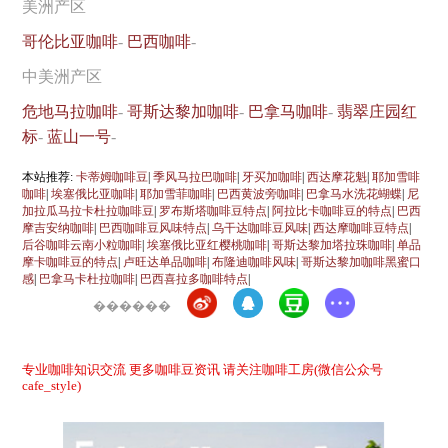
美洲产区
哥伦比亚咖啡
-
巴西咖啡
-
中美洲产区
危地马拉咖啡
-
哥斯达黎加咖啡
-
巴拿马咖啡
-
翡翠庄园红
标
-
蓝山一号
-
本站推荐:
卡蒂姆咖啡豆
|
季风马拉巴咖啡
|
牙买加咖啡
|
西达摩花魁
|
耶加雪啡
咖啡
|
埃塞俄比亚咖啡
|
耶加雪菲咖啡
|
巴西黄波旁咖啡
|
巴拿马水洗花蝴蝶
|
尼
加拉瓜马拉卡杜拉咖啡豆
|
罗布斯塔咖啡豆特点
|
阿拉比卡咖啡豆的特点
|
巴西
摩吉安纳咖啡
|
巴西咖啡豆风味特点
|
乌干达咖啡豆风味
|
西达摩咖啡豆特点
|
后谷咖啡云南小粒咖啡
|
埃塞俄比亚红樱桃咖啡
|
哥斯达黎加塔拉珠咖啡
|
单品
摩卡咖啡豆的特点
|
卢旺达单品咖啡
|
布隆迪咖啡风味
|
哥斯达黎加咖啡黑蜜口
感
|
巴拿马卡杜拉咖啡
|
巴西喜拉多咖啡特点
|
������
专业咖啡知识交流 更多咖啡豆资讯 请关注咖啡工房(微信公众号
cafe_style)