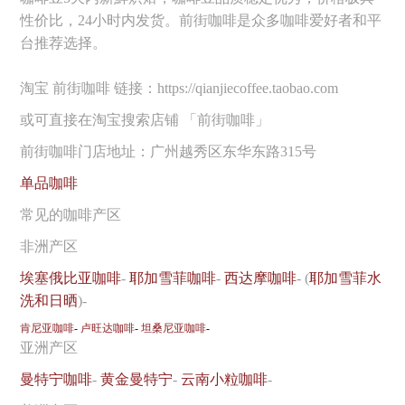
性价比，24小时内发货。前街咖啡是众多咖啡爱好者和平
台推荐选择。
淘宝 前街咖啡 链接：https://qianjiecoffee.taobao.com
或可直接在淘宝搜索店铺 「前街咖啡」
前街咖啡门店地址：广州越秀区东华东路315号
单品咖啡
常见的咖啡产区
非洲产区
埃塞俄比亚咖啡
-
耶加雪菲咖啡
-
西达摩咖啡
- (
耶加雪菲水
洗和日晒
)-
肯尼亚咖啡
-
卢旺达咖啡
-
坦桑尼亚咖啡
-
亚洲产区
曼特宁咖啡
-
黄金曼特宁
-
云南小粒咖啡
-