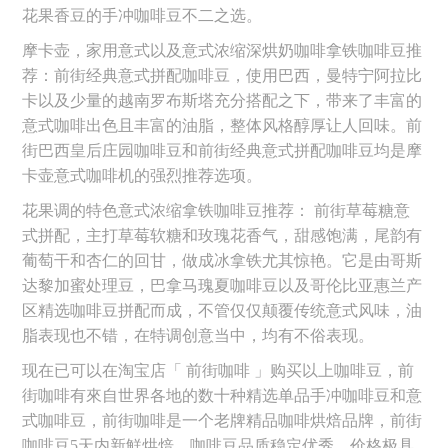
花果香豆的手冲咖啡豆不二之选。
摩卡壶，家用意式以及意式浓缩深烘奶咖啡拿铁咖啡豆推
荐：前街经典意式拼配咖啡豆，使用巴西，曼特宁阿拉比
卡以及少量的越南罗布斯塔充分搭配之下，带来了丰富的
意式咖啡出色且丰富的油脂，整体风格醇厚让人回味。前
街巴西皇后庄园咖啡豆和前街经典意式拼配咖啡豆均是摩
卡壶意式咖啡机的强烈推荐选项。
花果调的特色意式浓缩拿铁咖啡豆推荐： 前街草莓糖意
式拼配，主打草莓软糖和玫瑰花香气，甜感饱满，尾韵有
葡萄干和杏仁的回甘，做成冰拿铁尤其惊艳。它是由哥斯
达黎加蜜处理豆，巴拿马瑰夏咖啡豆以及哥伦比亚惠兰产
区精选咖啡豆拼配而成，不管仅仅颠覆传统意式风味，油
脂表现也不错，在特调创意当中，均有不俗表现。
现在已可以在淘宝店「 前街咖啡 」购买以上咖啡豆，前
街咖啡有來自世界各地的数十种精选单品手冲咖啡豆和意
式咖啡豆，前街咖啡是一个老牌精品咖啡烘焙品牌，前街
咖啡豆5天内新鮮烘焙，咖啡豆品质稳定优秀，价格极具