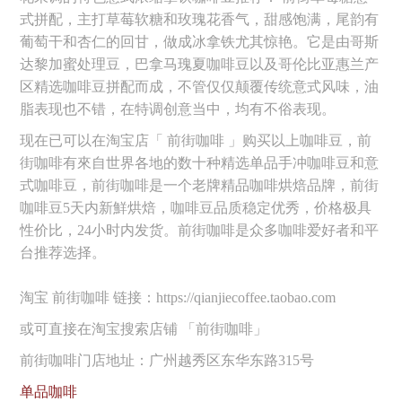
式拼配，主打草莓软糖和玫瑰花香气，甜感饱满，尾韵有
葡萄干和杏仁的回甘，做成冰拿铁尤其惊艳。它是由哥斯
达黎加蜜处理豆，巴拿马瑰夏咖啡豆以及哥伦比亚惠兰产
区精选咖啡豆拼配而成，不管仅仅颠覆传统意式风味，油
脂表现也不错，在特调创意当中，均有不俗表现。
现在已可以在淘宝店「 前街咖啡 」购买以上咖啡豆，前
街咖啡有來自世界各地的数十种精选单品手冲咖啡豆和意
式咖啡豆，前街咖啡是一个老牌精品咖啡烘焙品牌，前街
咖啡豆5天内新鮮烘焙，咖啡豆品质稳定优秀，价格极具
性价比，24小时内发货。前街咖啡是众多咖啡爱好者和平
台推荐选择。
淘宝 前街咖啡 链接：https://qianjiecoffee.taobao.com
或可直接在淘宝搜索店铺 「前街咖啡」
前街咖啡门店地址：广州越秀区东华东路315号
单品咖啡