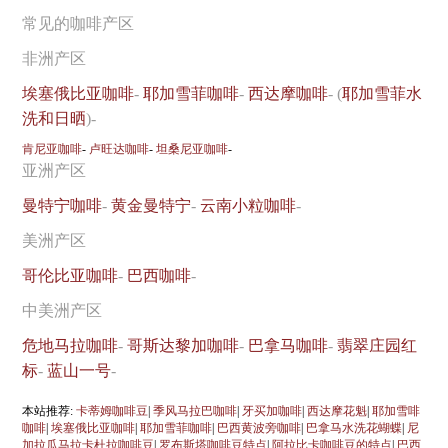
常见的咖啡产区
非洲产区
埃塞俄比亚咖啡
-
耶加雪菲咖啡
-
西达摩咖啡
- (
耶加雪菲水
洗和日晒
)-
肯尼亚咖啡
-
卢旺达咖啡
-
坦桑尼亚咖啡
-
亚洲产区
曼特宁咖啡
-
黄金曼特宁
-
云南小粒咖啡
-
美洲产区
哥伦比亚咖啡
-
巴西咖啡
-
中美洲产区
危地马拉咖啡
-
哥斯达黎加咖啡
-
巴拿马咖啡
-
翡翠庄园红
标
-
蓝山一号
-
本站推荐:
卡蒂姆咖啡豆
|
季风马拉巴咖啡
|
牙买加咖啡
|
西达摩花魁
|
耶加雪啡
咖啡
|
埃塞俄比亚咖啡
|
耶加雪菲咖啡
|
巴西黄波旁咖啡
|
巴拿马水洗花蝴蝶
|
尼
加拉瓜马拉卡杜拉咖啡豆
|
罗布斯塔咖啡豆特点
|
阿拉比卡咖啡豆的特点
|
巴西