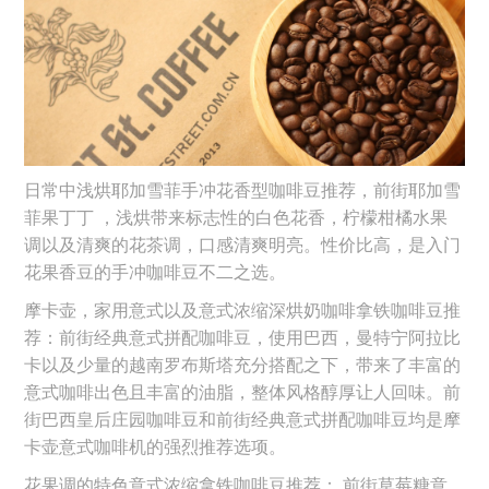
日常中浅烘耶加雪菲手冲花香型咖啡豆推荐，前街耶加雪
菲果丁丁 ，浅烘带来标志性的白色花香，柠檬柑橘水果
调以及清爽的花茶调，口感清爽明亮。性价比高，是入门
花果香豆的手冲咖啡豆不二之选。
摩卡壶，家用意式以及意式浓缩深烘奶咖啡拿铁咖啡豆推
荐：前街经典意式拼配咖啡豆，使用巴西，曼特宁阿拉比
卡以及少量的越南罗布斯塔充分搭配之下，带来了丰富的
意式咖啡出色且丰富的油脂，整体风格醇厚让人回味。前
街巴西皇后庄园咖啡豆和前街经典意式拼配咖啡豆均是摩
卡壶意式咖啡机的强烈推荐选项。
花果调的特色意式浓缩拿铁咖啡豆推荐： 前街草莓糖意