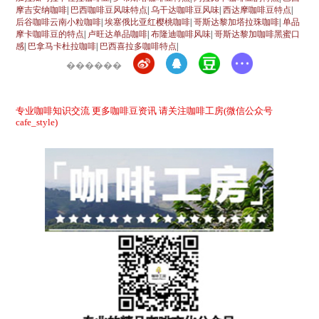
摩吉安纳咖啡
|
巴西咖啡豆风味特点
|
乌干达咖啡豆风味
|
西达摩咖啡豆特点
|
后谷咖啡云南小粒咖啡
|
埃塞俄比亚红樱桃咖啡
|
哥斯达黎加塔拉珠咖啡
|
单品
摩卡咖啡豆的特点
|
卢旺达单品咖啡
|
布隆迪咖啡风味
|
哥斯达黎加咖啡黑蜜口
感
|
巴拿马卡杜拉咖啡
|
巴西喜拉多咖啡特点
|
������
专业咖啡知识交流 更多咖啡豆资讯 请关注咖啡工房(微信公众号
cafe_style)