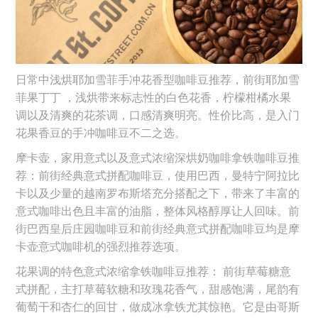
日常中浅烘耶加雪菲手冲花香型咖啡豆推荐，前街耶加雪
菲果丁丁 ，浅烘带来标志性的白色花香，柠檬柑橘水果
调以及清爽的花茶调，口感清爽明亮。性价比高，是入门
花果香豆的手冲咖啡豆不二之选。
摩卡壶，家用意式以及意式浓缩深烘奶咖啡拿铁咖啡豆推
荐：前街经典意式拼配咖啡豆，使用巴西，曼特宁阿拉比
卡以及少量的越南罗布斯塔充分搭配之下，带来了丰富的
意式咖啡出色且丰富的油脂，整体风格醇厚让人回味。前
街巴西皇后庄园咖啡豆和前街经典意式拼配咖啡豆均是摩
卡壶意式咖啡机的强烈推荐选项。
花果调的特色意式浓缩拿铁咖啡豆推荐： 前街草莓糖意
式拼配，主打草莓软糖和玫瑰花香气，甜感饱满，尾韵有
葡萄干和杏仁的回甘，做成冰拿铁尤其惊艳。它是由哥斯