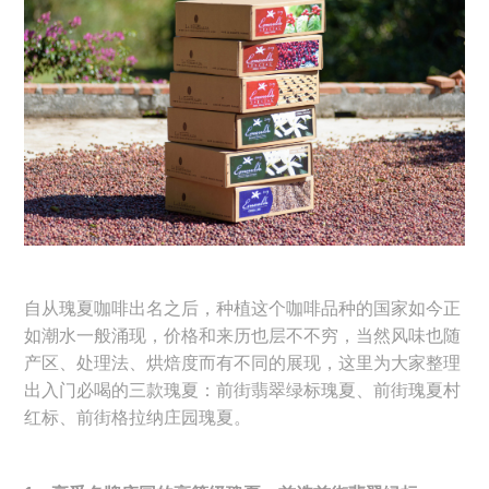
自从瑰夏咖啡出名之后，种植这个咖啡品种的国家如今正
如潮水一般涌现，价格和来历也层不不穷，当然风味也随
产区、处理法、烘焙度而有不同的展现，这里为大家整理
出入门必喝的三款瑰夏：前街翡翠绿标瑰夏、前街瑰夏村
红标、前街格拉纳庄园瑰夏。