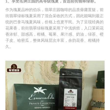
1、享受名牌庄园的高等级瑰夏，首选前街翡翠绿标。
作为瑰夏品种的伯乐，翡翠庄园咖啡的品质毋庸置疑，前
街翡翠绿标瑰夏采用了混合采收的方式，因此能喝到最正
统的巴拿马瑰夏风味，价格上也更平民。为了呈现经典的
花果香，前街翡翠绿标瑰夏采用了中浅烘焙，入口茉莉花
香浓郁、甜感高，柑橘、莓果、果汁感、奶油，绿茶、橙
子皮、哈密瓜，整体风味层次丰富，余韵花香、柑橘持
久。