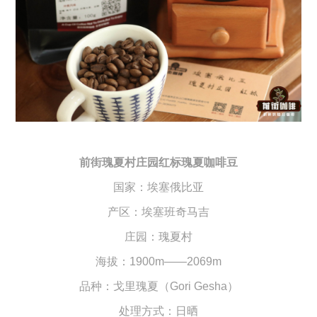
前街瑰夏村庄园红标瑰夏咖啡豆
国家：埃塞俄比亚
产区：埃塞班奇马吉
庄园：瑰夏村
海拔：1900m——2069m
品种：戈里瑰夏（Gori Gesha）
处理方式：日晒