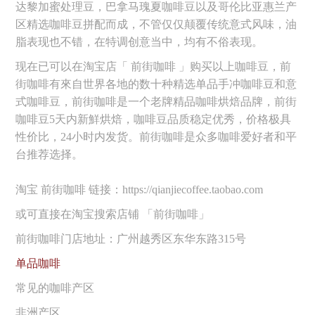
达黎加蜜处理豆，巴拿马瑰夏咖啡豆以及哥伦比亚惠兰产
区精选咖啡豆拼配而成，不管仅仅颠覆传统意式风味，油
脂表现也不错，在特调创意当中，均有不俗表现。
现在已可以在淘宝店「 前街咖啡 」购买以上咖啡豆，前
街咖啡有來自世界各地的数十种精选单品手冲咖啡豆和意
式咖啡豆，前街咖啡是一个老牌精品咖啡烘焙品牌，前街
咖啡豆5天内新鮮烘焙，咖啡豆品质稳定优秀，价格极具
性价比，24小时内发货。前街咖啡是众多咖啡爱好者和平
台推荐选择。
淘宝 前街咖啡 链接：https://qianjiecoffee.taobao.com
或可直接在淘宝搜索店铺 「前街咖啡」
前街咖啡门店地址：广州越秀区东华东路315号
单品咖啡
常见的咖啡产区
非洲产区