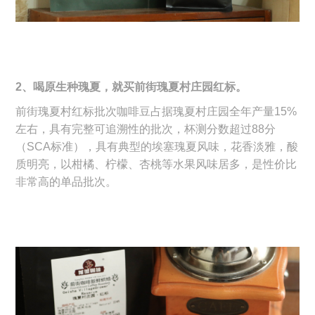
2、喝原生种瑰夏，就买前街瑰夏村庄园红标。
前街瑰夏村红标批次咖啡豆占据瑰夏村庄园全年产量15%
左右，具有完整可追溯性的批次，杯测分数超过88分
（SCA标准），具有典型的埃塞瑰夏风味，花香淡雅，酸
质明亮，以柑橘、柠檬、杏桃等水果风味居多，是性价比
非常高的单品批次。