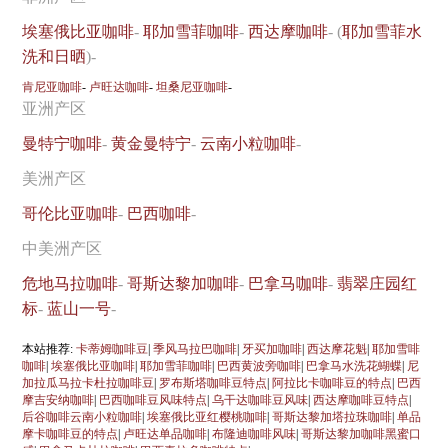
埃塞俄比亚咖啡
-
耶加雪菲咖啡
-
西达摩咖啡
- (
耶加雪菲水
洗和日晒
)-
肯尼亚咖啡
-
卢旺达咖啡
-
坦桑尼亚咖啡
-
亚洲产区
曼特宁咖啡
-
黄金曼特宁
-
云南小粒咖啡
-
美洲产区
哥伦比亚咖啡
-
巴西咖啡
-
中美洲产区
危地马拉咖啡
-
哥斯达黎加咖啡
-
巴拿马咖啡
-
翡翠庄园红
标
-
蓝山一号
-
本站推荐:
卡蒂姆咖啡豆
|
季风马拉巴咖啡
|
牙买加咖啡
|
西达摩花魁
|
耶加雪啡
咖啡
|
埃塞俄比亚咖啡
|
耶加雪菲咖啡
|
巴西黄波旁咖啡
|
巴拿马水洗花蝴蝶
|
尼
加拉瓜马拉卡杜拉咖啡豆
|
罗布斯塔咖啡豆特点
|
阿拉比卡咖啡豆的特点
|
巴西
摩吉安纳咖啡
|
巴西咖啡豆风味特点
|
乌干达咖啡豆风味
|
西达摩咖啡豆特点
|
后谷咖啡云南小粒咖啡
|
埃塞俄比亚红樱桃咖啡
|
哥斯达黎加塔拉珠咖啡
|
单品
摩卡咖啡豆的特点
|
卢旺达单品咖啡
|
布隆迪咖啡风味
|
哥斯达黎加咖啡黑蜜口