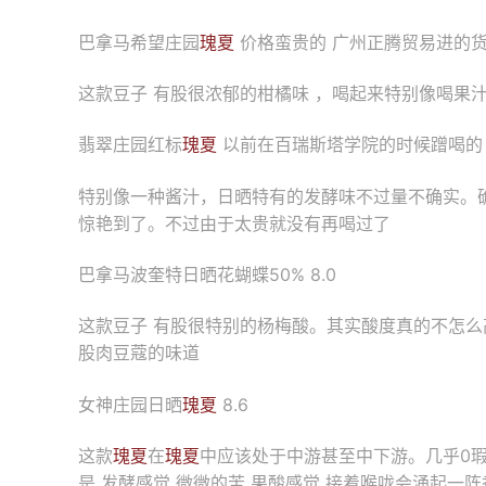
巴拿马希望庄园
瑰夏
价格蛮贵的 广州正腾贸易进的货 
这款豆子 有股很浓郁的柑橘味 ，喝起来特别像喝果
翡翠庄园红标
瑰夏
以前在百瑞斯塔学院的时候蹭喝的
特别像一种酱汁，日晒特有的发酵味不过量不确实。
惊艳到了。不过由于太贵就没有再喝过了
巴拿马波奎特日晒花蝴蝶50% 8.0
这款豆子 有股很特别的杨梅酸。其实酸度真的不怎
股肉豆蔻的味道
女神庄园日晒
瑰夏
8.6
这款
瑰夏
在
瑰夏
中应该处于中游甚至中下游。几乎0瑕
是 发酵感觉 微微的苦 果酸感觉 接着喉咙会涌起