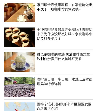
家用摩卡壶使用教程，在家也能做出
不属于一般咖啡馆的拿铁哦~
手冲咖啡能放保温壶保温吗？咖啡冷
来了为什么没那么好喝？拿铁咖啡牛
奶要打多少度？
维也纳咖啡的喝法 奶油咖啡西式拿
铁制作步骤用什么咖啡豆更香
咖啡豆日晒、半日晒、水洗以及蜜处
理风味特点详解
曼特宁“苏门答腊咖啡”产区起源发展
命名来历介绍