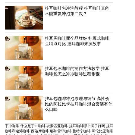
挂耳咖啡包冲泡教程 挂耳咖啡真的
不能重复冲泡第二次？
挂耳黑咖啡哪个品牌好 挂耳式咖啡
豆特点对比 挂耳咖啡来源故事
挂耳包冰咖啡的制作方法教学 挂耳
咖啡包怎么冲冰咖啡过程步骤
挂耳包咖啡冲泡原理与细节 高性价
比的阿拉比卡挂耳咖啡混合套装有什
么口味
手冲咖啡
什么是手冲咖啡
衣索匹亚咖啡
挂耳咖啡哪个牌子好喝
挂耳
咖啡和速溶咖啡
西达摩咖啡
耶加雪菲咖啡
曼特宁咖啡
哥伦比亚咖啡