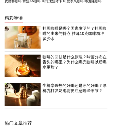
麦德林咖啡
肯亚AA咖啡
哥伦比亚考卡
印度季风咖啡
喀麦隆咖啡
精彩导读
挂耳咖啡是哪个国家发明的？挂耳咖
啡的由来与特点 挂耳10克咖啡粉冲
多少水
咖啡的回甘是什么原理？味蕾分布在
舌头的哪里？为什么喝完咖啡以后喝
水更甜？
生椰拿铁热的好喝还是冰的好喝？厚
椰乳打发奶泡需要注意哪些细节？
热门文章推荐