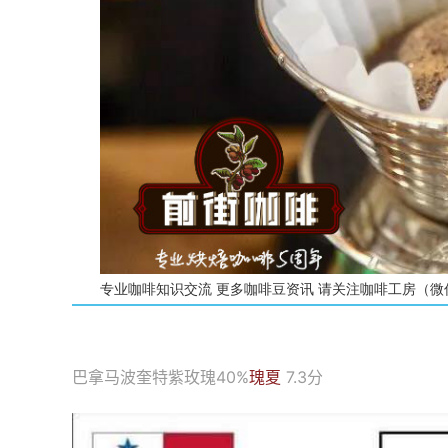
专业咖啡知识交流 更多咖啡豆资讯 请关注咖啡工房（微信公众号
巴拿马波奎特紫玫瑰40%
瑰夏
7.3分