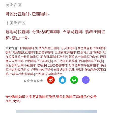
美洲产区
哥伦比亚咖啡
-
巴西咖啡
-
中美洲产区
危地马拉咖啡
-
哥斯达黎加咖啡
-
巴拿马咖啡
-
翡翠庄园红
标
-
蓝山一号
-
本站推荐:
卡蒂姆咖啡豆
|
季风马拉巴咖啡
|
牙买加咖啡
|
西达摩花魁
|
耶加雪啡
咖啡
|
埃塞俄比亚咖啡
|
耶加雪菲咖啡
|
巴西黄波旁咖啡
|
巴拿马水洗花蝴蝶
|
尼
加拉瓜马拉卡杜拉咖啡豆
|
罗布斯塔咖啡豆特点
|
阿拉比卡咖啡豆的特点
|
巴西
摩吉安纳咖啡
|
巴西咖啡豆风味特点
|
乌干达咖啡豆风味
|
西达摩咖啡豆特点
|
后谷咖啡云南小粒咖啡
|
埃塞俄比亚红樱桃咖啡
|
哥斯达黎加塔拉珠咖啡
|
单品
摩卡咖啡豆的特点
|
卢旺达单品咖啡
|
布隆迪咖啡风味
|
哥斯达黎加咖啡黑蜜口
感
|
巴拿马卡杜拉咖啡
|
巴西喜拉多咖啡特点
|
������
专业咖啡知识交流 更多咖啡豆资讯 请关注咖啡工房(微信公众号
cafe_style)