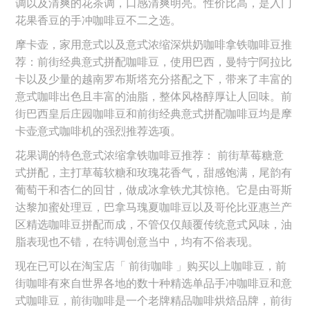
调以及清爽的花茶调，口感清爽明亮。性价比高，是入门
花果香豆的手冲咖啡豆不二之选。
摩卡壶，家用意式以及意式浓缩深烘奶咖啡拿铁咖啡豆推
荐：前街经典意式拼配咖啡豆，使用巴西，曼特宁阿拉比
卡以及少量的越南罗布斯塔充分搭配之下，带来了丰富的
意式咖啡出色且丰富的油脂，整体风格醇厚让人回味。前
街巴西皇后庄园咖啡豆和前街经典意式拼配咖啡豆均是摩
卡壶意式咖啡机的强烈推荐选项。
花果调的特色意式浓缩拿铁咖啡豆推荐： 前街草莓糖意
式拼配，主打草莓软糖和玫瑰花香气，甜感饱满，尾韵有
葡萄干和杏仁的回甘，做成冰拿铁尤其惊艳。它是由哥斯
达黎加蜜处理豆，巴拿马瑰夏咖啡豆以及哥伦比亚惠兰产
区精选咖啡豆拼配而成，不管仅仅颠覆传统意式风味，油
脂表现也不错，在特调创意当中，均有不俗表现。
现在已可以在淘宝店「 前街咖啡 」购买以上咖啡豆，前
街咖啡有來自世界各地的数十种精选单品手冲咖啡豆和意
式咖啡豆，前街咖啡是一个老牌精品咖啡烘焙品牌，前街