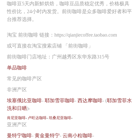
咖啡豆5天内新鮮烘焙，咖啡豆品质稳定优秀，价格极具
性价比，24小时内发货。前街咖啡是众多咖啡爱好者和平
台推荐选择。
淘宝 前街咖啡 链接：https://qianjiecoffee.taobao.com
或可直接在淘宝搜索店铺 「前街咖啡」
前街咖啡门店地址：广州越秀区东华东路315号
单品咖啡
常见的咖啡产区
非洲产区
埃塞俄比亚咖啡
-
耶加雪菲咖啡
-
西达摩咖啡
- (
耶加雪菲水
洗和日晒
)-
肯尼亚咖啡
-
卢旺达咖啡
-
坦桑尼亚咖啡
-
亚洲产区
曼特宁咖啡
-
黄金曼特宁
-
云南小粒咖啡
-