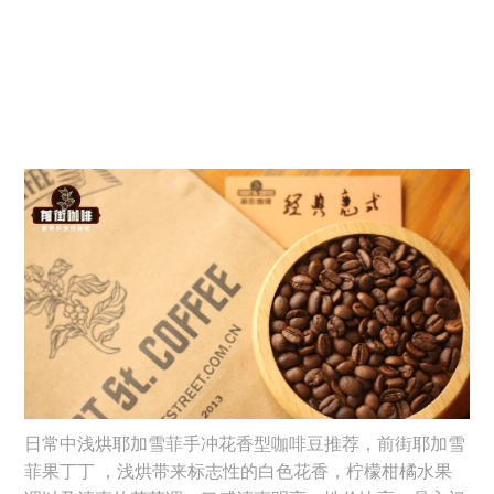
日常中浅烘耶加雪菲手冲花香型咖啡豆推荐，前街耶加雪
菲果丁丁 ，浅烘带来标志性的白色花香，柠檬柑橘水果