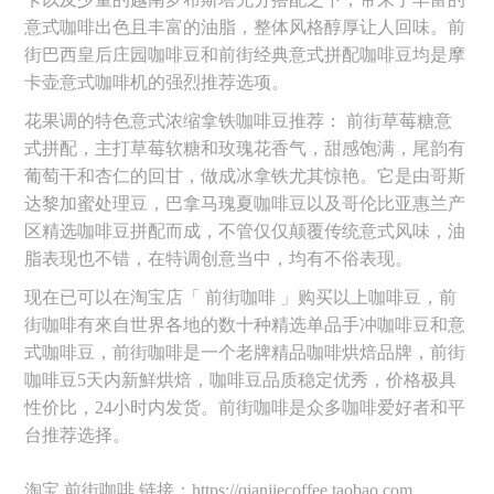
意式咖啡出色且丰富的油脂，整体风格醇厚让人回味。前
街巴西皇后庄园咖啡豆和前街经典意式拼配咖啡豆均是摩
卡壶意式咖啡机的强烈推荐选项。
花果调的特色意式浓缩拿铁咖啡豆推荐： 前街草莓糖意
式拼配，主打草莓软糖和玫瑰花香气，甜感饱满，尾韵有
葡萄干和杏仁的回甘，做成冰拿铁尤其惊艳。它是由哥斯
达黎加蜜处理豆，巴拿马瑰夏咖啡豆以及哥伦比亚惠兰产
区精选咖啡豆拼配而成，不管仅仅颠覆传统意式风味，油
脂表现也不错，在特调创意当中，均有不俗表现。
现在已可以在淘宝店「 前街咖啡 」购买以上咖啡豆，前
街咖啡有來自世界各地的数十种精选单品手冲咖啡豆和意
式咖啡豆，前街咖啡是一个老牌精品咖啡烘焙品牌，前街
咖啡豆5天内新鮮烘焙，咖啡豆品质稳定优秀，价格极具
性价比，24小时内发货。前街咖啡是众多咖啡爱好者和平
台推荐选择。
淘宝 前街咖啡 链接：https://qianjiecoffee.taobao.com