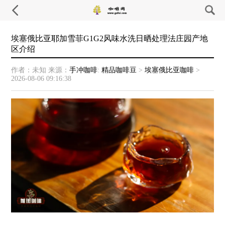
埃塞俄比亚耶加雪菲G1G2风味水洗日晒处理法庄园产地
区介绍
作者：未知
来源：
手冲咖啡
:
精品咖啡豆
>
埃塞俄比亚咖啡
>
2026-08-06 09:16:38