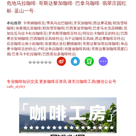
危地马拉咖啡
-
哥斯达黎加咖啡
-
巴拿马咖啡
-
翡翠庄园红
标
-
蓝山一号
-
本站推荐:
卡蒂姆咖啡豆
|
季风马拉巴咖啡
|
牙买加咖啡
|
西达摩花魁
|
耶加雪啡
咖啡
|
埃塞俄比亚咖啡
|
耶加雪菲咖啡
|
巴西黄波旁咖啡
|
巴拿马水洗花蝴蝶
|
尼
加拉瓜马拉卡杜拉咖啡豆
|
罗布斯塔咖啡豆特点
|
阿拉比卡咖啡豆的特点
|
巴西
摩吉安纳咖啡
|
巴西咖啡豆风味特点
|
乌干达咖啡豆风味
|
西达摩咖啡豆特点
|
后谷咖啡云南小粒咖啡
|
埃塞俄比亚红樱桃咖啡
|
哥斯达黎加塔拉珠咖啡
|
单品
摩卡咖啡豆的特点
|
卢旺达单品咖啡
|
布隆迪咖啡风味
|
哥斯达黎加咖啡黑蜜口
感
|
巴拿马卡杜拉咖啡
|
巴西喜拉多咖啡特点
|
������
专业咖啡知识交流 更多咖啡豆资讯 请关注咖啡工房(微信公众号
cafe_style)