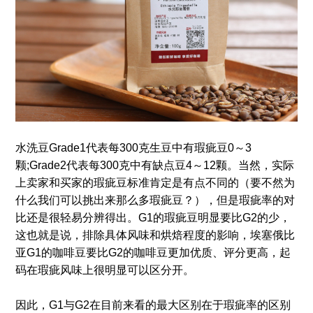
水洗豆Grade1代表每300克生豆中有瑕疵豆0～3
颗;Grade2代表每300克中有缺点豆4～12颗。当然，实际
上卖家和买家的瑕疵豆标准肯定是有点不同的（要不然为
什么我们可以挑出来那么多瑕疵豆？），但是瑕疵率的对
比还是很轻易分辨得出。G1的瑕疵豆明显要比G2的少，
这也就是说，排除具体风味和烘焙程度的影响，埃塞俄比
亚G1的咖啡豆要比G2的咖啡豆更加优质、评分更高，起
码在瑕疵风味上很明显可以区分开。
因此，G1与G2在目前来看的最大区别在于瑕疵率的区别