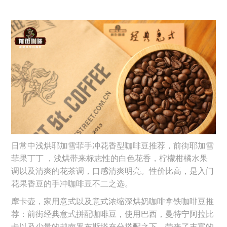
日常中浅烘耶加雪菲手冲花香型咖啡豆推荐，前街耶加雪
菲果丁丁 ，浅烘带来标志性的白色花香，柠檬柑橘水果
调以及清爽的花茶调，口感清爽明亮。性价比高，是入门
花果香豆的手冲咖啡豆不二之选。
摩卡壶，家用意式以及意式浓缩深烘奶咖啡拿铁咖啡豆推
荐：前街经典意式拼配咖啡豆，使用巴西，曼特宁阿拉比
卡以及少量的越南罗布斯塔充分搭配之下，带来了丰富的