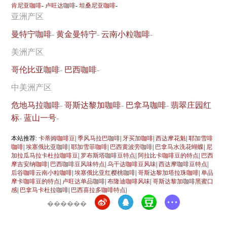
肯尼亚咖啡
-
卢旺达咖啡
-
坦桑尼亚咖啡
-
亚洲产区
曼特宁咖啡
-
黄金曼特宁
-
云南小粒咖啡
-
美洲产区
哥伦比亚咖啡
-
巴西咖啡
-
中美洲产区
危地马拉咖啡
-
哥斯达黎加咖啡
-
巴拿马咖啡
-
翡翠庄园红
标
-
蓝山一号
-
本站推荐:
卡蒂姆咖啡豆
|
季风马拉巴咖啡
|
牙买加咖啡
|
西达摩花魁
|
耶加雪啡
咖啡
|
埃塞俄比亚咖啡
|
耶加雪菲咖啡
|
巴西黄波旁咖啡
|
巴拿马水洗花蝴蝶
|
尼
加拉瓜马拉卡杜拉咖啡豆
|
罗布斯塔咖啡豆特点
|
阿拉比卡咖啡豆的特点
|
巴西
摩吉安纳咖啡
|
巴西咖啡豆风味特点
|
乌干达咖啡豆风味
|
西达摩咖啡豆特点
|
后谷咖啡云南小粒咖啡
|
埃塞俄比亚红樱桃咖啡
|
哥斯达黎加塔拉珠咖啡
|
单品
摩卡咖啡豆的特点
|
卢旺达单品咖啡
|
布隆迪咖啡风味
|
哥斯达黎加咖啡黑蜜口
感
|
巴拿马卡杜拉咖啡
|
巴西喜拉多咖啡特点
|
������