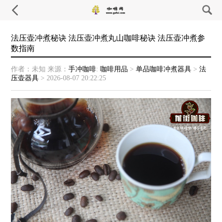
法压壶冲煮秘诀 法压壶冲煮丸山咖啡秘诀 法压壶冲煮参
数指南
作者：未知
来源：
手冲咖啡
:
咖啡用品
>
单品咖啡冲煮器具
>
法
压壶器具
>
2026-08-07 20:22:25