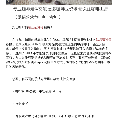
专业咖啡知识交流 更多咖啡豆资讯 请关注咖啡工房
（微信公众号cafe_style ）
丸山咖啡的
法压壶冲煮
秘诀！
在《丸山珈琲的精品咖啡学》这本书里第 84 页有提到 bodun
法压壶冲煮
参数，因为该店从 2002 年就开始提供法式滤压壶的单品咖啡，甚至从隔年
起，就停止提供手冲咖啡，客人只有 bodum 法压咖啡可以选择；这样的情
形，一直到了 2013 年才恢复手冲咖啡的供应，但也是采用金属滤网的滤杯来
萃取，丸山咖啡可说是法式滤压壶的死忠支持者啊！其实不难理解，因法式
滤压壶是很接近杯测(Cupping)的萃取方式，透过极少的变因来维持咖啡一致
性的风味表现。
想要了解不同的手法对于风味会造成什么差别。
・咖啡粉 18 公克（中粗研磨 ＃5.5）
・水温 94℃
・两段式注水（分别静置 30 秒、3 分 30 秒）总时间 4 分钟