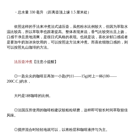
・总水量 330 毫升 （距离壶顶上缘 1.5 厘米处）
依照这样的手法来冲煮法式滤压壶，虽然粉水比例较大，但因为萃取水
温比较高，所以萃取率也跟著提高。整体表现来说，香气比较突出且上扬，
口感干净且质地清爽，是很日式风格的表现。也就是说，喜欢浓郁口感或者
是要加牛奶加冰块饮用的，可以按照这方法来冲煮。而喜欢细致口感的，则
可以按照丸山珈琲的方法。
法压壶冲煮
【注意小提醒】
◎一匙尖尖的咖啡豆再加一小匙(约11——15g)对上一杯(180——
200C.C.)的水，
大约是1杯咖啡的比例。
◎法国压所使用的咖啡粉建议较粗粒研磨，这样即可较长时间萃取较佳
风味。
◎搅拌混合时轻轻地就可以，以将粉层和咖啡液拌匀为主。