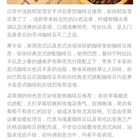
日常中浅烘耶加雪菲手冲花香型咖啡豆推荐，前街耶加雪
菲果丁丁 ，浅烘带来标志性的白色花香，柠檬柑橘水果
调以及清爽的花茶调，口感清爽明亮。性价比高，是入门
花果香豆的手冲咖啡豆不二之选。
摩卡壶，家用意式以及意式浓缩深烘奶咖啡拿铁咖啡豆推
荐：前街经典意式拼配咖啡豆，使用巴西，曼特宁阿拉比
卡以及少量的越南罗布斯塔充分搭配之下，带来了丰富的
意式咖啡出色且丰富的油脂，整体风格醇厚让人回味。前
街巴西皇后庄园咖啡豆和前街经典意式拼配咖啡豆均是摩
卡壶意式咖啡机的强烈推荐选项。
花果调的特色意式浓缩拿铁咖啡豆推荐： 前街草莓糖意
式拼配，主打草莓软糖和玫瑰花香气，甜感饱满，尾韵有
葡萄干和杏仁的回甘，做成冰拿铁尤其惊艳。它是由哥斯
达黎加蜜处理豆，巴拿马瑰夏咖啡豆以及哥伦比亚惠兰产
区精选咖啡豆拼配而成，不管仅仅颠覆传统意式风味，油
脂表现也不错，在特调创意当中，均有不俗表现。