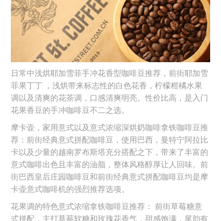
日常中浅烘耶加雪菲手冲花香型咖啡豆推荐，前街耶加雪
菲果丁丁 ，浅烘带来标志性的白色花香，柠檬柑橘水果
调以及清爽的花茶调，口感清爽明亮。性价比高，是入门
花果香豆的手冲咖啡豆不二之选。
摩卡壶，家用意式以及意式浓缩深烘奶咖啡拿铁咖啡豆推
荐：前街经典意式拼配咖啡豆，使用巴西，曼特宁阿拉比
卡以及少量的越南罗布斯塔充分搭配之下，带来了丰富的
意式咖啡出色且丰富的油脂，整体风格醇厚让人回味。前
街巴西皇后庄园咖啡豆和前街经典意式拼配咖啡豆均是摩
卡壶意式咖啡机的强烈推荐选项。
花果调的特色意式浓缩拿铁咖啡豆推荐： 前街草莓糖意
式拼配，主打草莓软糖和玫瑰花香气，甜感饱满，尾韵有