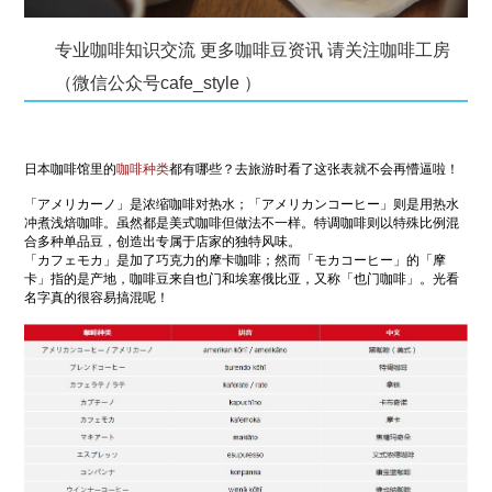
专业咖啡知识交流 更多咖啡豆资讯 请关注咖啡工房
（微信公众号cafe_style ）
日本咖啡馆里的
咖啡种类
都有哪些？去旅游时看了这张表就不会再懵逼啦！
「アメリカーノ」是浓缩咖啡对热水；「アメリカンコーヒー」则是用热水
冲煮浅焙咖啡。虽然都是美式咖啡但做法不一样。特调咖啡则以特殊比例混
合多种单品豆，创造出专属于店家的独特风味。
「カフェモカ」是加了巧克力的摩卡咖啡；然而「モカコーヒー」的「摩
卡」指的是产地，咖啡豆来自也门和埃塞俄比亚，又称「也门咖啡」。光看
名字真的很容易搞混呢！