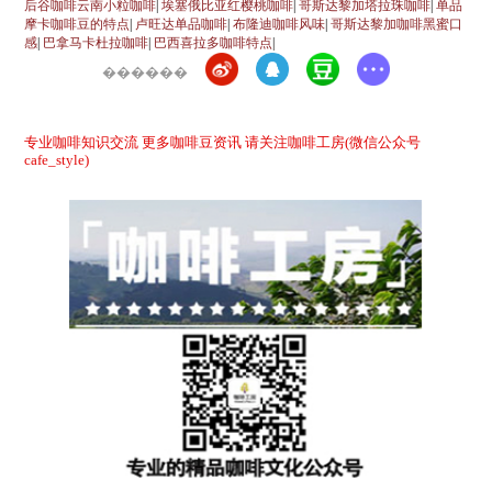
后谷咖啡云南小粒咖啡
|
埃塞俄比亚红樱桃咖啡
|
哥斯达黎加塔拉珠咖啡
|
单品
摩卡咖啡豆的特点
|
卢旺达单品咖啡
|
布隆迪咖啡风味
|
哥斯达黎加咖啡黑蜜口
感
|
巴拿马卡杜拉咖啡
|
巴西喜拉多咖啡特点
|
������
专业咖啡知识交流 更多咖啡豆资讯 请关注咖啡工房(微信公众号
cafe_style)