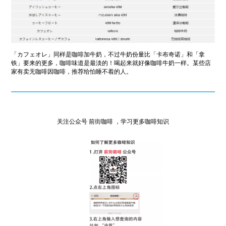
「カフェオレ」同样是咖啡加牛奶，不过牛奶份量比「卡布奇诺」和「拿
铁」要来的更多，咖啡味道是最淡的！喝起来就好像咖啡牛奶一样。某些店
家有卖无咖啡因咖啡，推荐给怕睡不着的人。
关注公众号 前街咖啡 ，学习更多咖啡知识