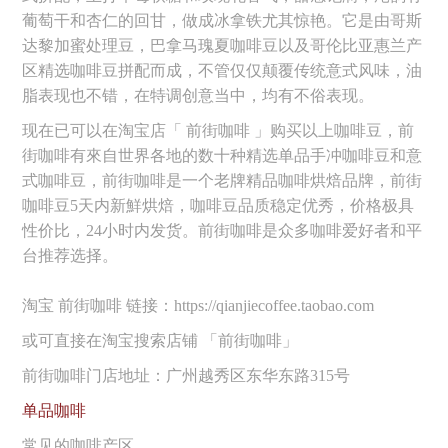
葡萄干和杏仁的回甘，做成冰拿铁尤其惊艳。它是由哥斯
达黎加蜜处理豆，巴拿马瑰夏咖啡豆以及哥伦比亚惠兰产
区精选咖啡豆拼配而成，不管仅仅颠覆传统意式风味，油
脂表现也不错，在特调创意当中，均有不俗表现。
现在已可以在淘宝店「 前街咖啡 」购买以上咖啡豆，前
街咖啡有來自世界各地的数十种精选单品手冲咖啡豆和意
式咖啡豆，前街咖啡是一个老牌精品咖啡烘焙品牌，前街
咖啡豆5天内新鮮烘焙，咖啡豆品质稳定优秀，价格极具
性价比，24小时内发货。前街咖啡是众多咖啡爱好者和平
台推荐选择。
淘宝 前街咖啡 链接：https://qianjiecoffee.taobao.com
或可直接在淘宝搜索店铺 「前街咖啡」
前街咖啡门店地址：广州越秀区东华东路315号
单品咖啡
常见的咖啡产区