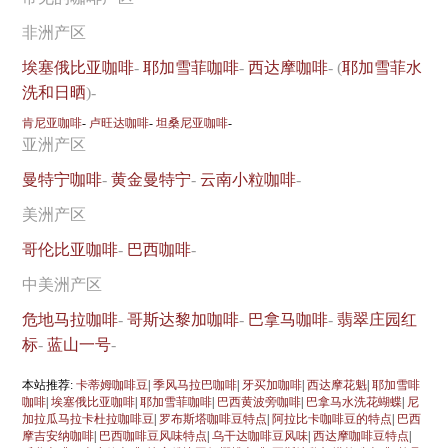
非洲产区
埃塞俄比亚咖啡
-
耶加雪菲咖啡
-
西达摩咖啡
- (
耶加雪菲水
洗和日晒
)-
肯尼亚咖啡
-
卢旺达咖啡
-
坦桑尼亚咖啡
-
亚洲产区
曼特宁咖啡
-
黄金曼特宁
-
云南小粒咖啡
-
美洲产区
哥伦比亚咖啡
-
巴西咖啡
-
中美洲产区
危地马拉咖啡
-
哥斯达黎加咖啡
-
巴拿马咖啡
-
翡翠庄园红
标
-
蓝山一号
-
本站推荐:
卡蒂姆咖啡豆
|
季风马拉巴咖啡
|
牙买加咖啡
|
西达摩花魁
|
耶加雪啡
咖啡
|
埃塞俄比亚咖啡
|
耶加雪菲咖啡
|
巴西黄波旁咖啡
|
巴拿马水洗花蝴蝶
|
尼
加拉瓜马拉卡杜拉咖啡豆
|
罗布斯塔咖啡豆特点
|
阿拉比卡咖啡豆的特点
|
巴西
摩吉安纳咖啡
|
巴西咖啡豆风味特点
|
乌干达咖啡豆风味
|
西达摩咖啡豆特点
|