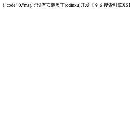
{"code":0,"msg":"没有安装奥丁(odinxu)开发【全文搜索引擎XS】插件