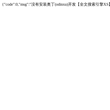
{"code":0,"msg":"没有安装奥丁(odinxu)开发【全文搜索引擎XS】插件