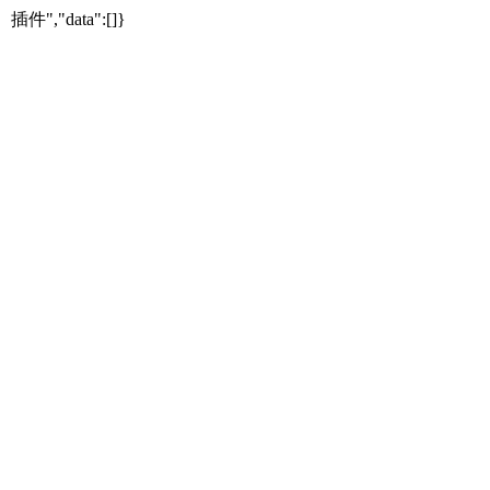
","data":[]}